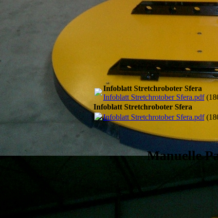
0020_SFERA MAST_01
Infoblatt Stretchroboter Sfera
Infoblatt Stretchrotober Sfera.pdf
(18
Infoblatt Stretchroboter Sfera
Infoblatt Stretchrotober Sfera.pdf
(18
Manuelle Pa