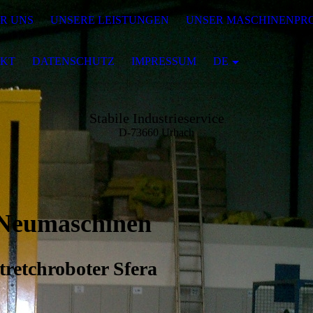
R UNS
UNSERE LEISTUNGEN
UNSER MASCHINENP
KT
DATENSCHUTZ
IMPRESSUM
DE
Stabile Industrieservice
D-73660 Urbach
Neumaschinen
tretchroboter Sfera