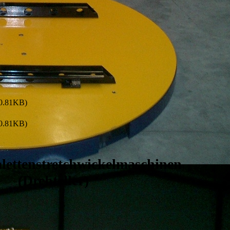
0.81KB)
0.81KB)
lettenstretchwickelmaschinen
(Drehteller)