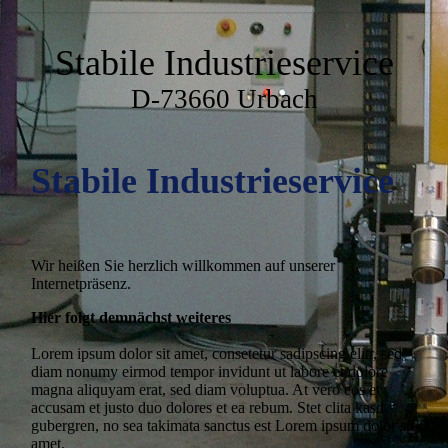
Stabile Industrieservice
D-73660 Urbach
Stabile Industrieservice
Wir heißen Sie herzlich willkommen auf unserer
Internetpräsenz.
Hier folgt demnächst weiteres
Lorem ipsum dolor sit amet, consetetur sadipscing elitr, sed
diam nonumy eirmod tempor invidunt ut labore et dolore
magna aliquyam erat, sed diam voluptua. At vero eos et
accusam et justo duo dolores et ea rebum. Stet clita kasd
gubergren, no sea takimata sanctus est Lorem ipsum dolor sit
amet.