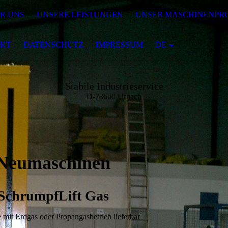
R UNS
UNSERE LEISTUNGEN
UNSER MASCHINENP
KT
DATENSCHUTZ
IMPRESSUM
DE
Stabile Industrieservice
D-73660 Urbach
Neumaschinen
SchrumpfLift Gas
mit Erdgas oder Propangasbetrieb lieferbar