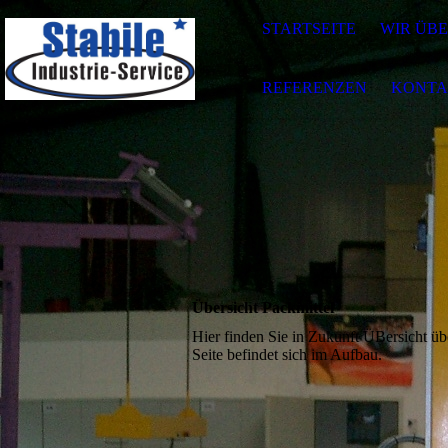
STARTSEITE
WIR ÜBE
REFERENZEN
KONTA
Übersicht Packmittel
Hier finden Sie in Zukunft ÜBersicht üb
Seite befindet sich im Aufbau.