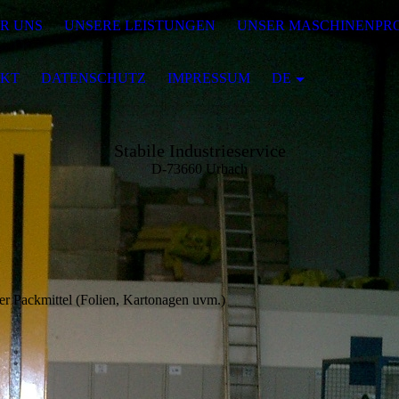
R UNS
UNSERE LEISTUNGEN
UNSER MASCHINENP
KT
DATENSCHUTZ
IMPRESSUM
DE
Stabile Industrieservice
D-73660 Urbach
er Packmittel (Folien, Kartonagen uvm.)