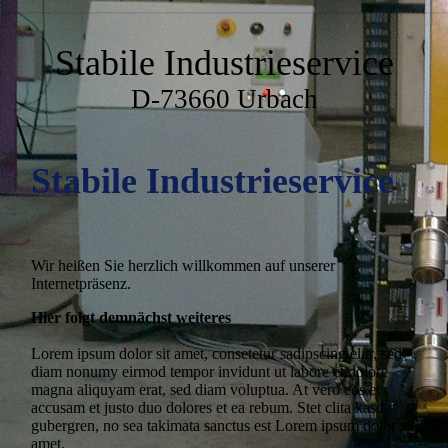
Stabile Industrieservice
D-73660 Urbach
Stabile Industrieservice
Wir heißen Sie herzlich willkommen auf unserer
Internetpräsenz.
Hier folgt demnächst weiteres
Lorem ipsum dolor sit amet, consetetur sadipscing elitr, sed
diam nonumy eirmod tempor invidunt ut labore et dolore
magna aliquyam erat, sed diam voluptua. At vero eos et
accusam et justo duo dolores et ea rebum. Stet clita kasd
gubergren, no sea takimata sanctus est Lorem ipsum dolor sit
amet.