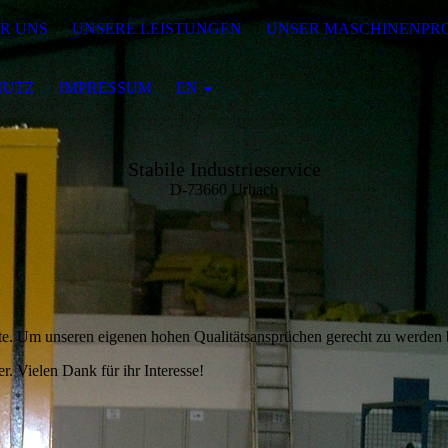
R UNS
UNSERE LEISTUNGEN
UNSER MASCHINENP
HUTZ
IMPRESSUM
EN
Stabile Industrieservice
D-73660 Urbach
Seite. Um unseren eigenen hohen Qualitätsansprüchen gerecht zu werden 
r. Vielen Dank für ihr Interesse!